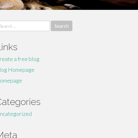
earch
r:
Links
reate a free blog
log Homepage
omepage
Categories
ncategorized
Meta