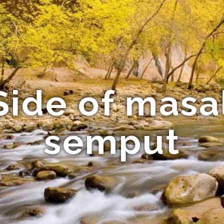
Side of masa
semput