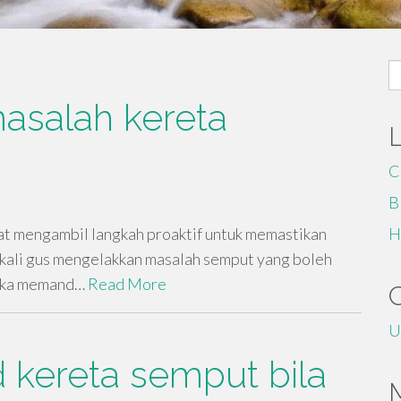
S
fo
masalah kereta
C
B
t mengambil langkah proaktif untuk memastikan
H
ekali gus mengelakkan masalah semput yang boleh
tika memand…
Read More
U
nd kereta semput bila